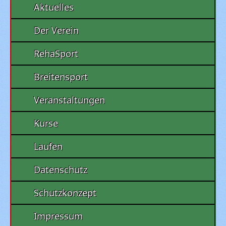
Aktuelles
Der Verein
RehaSport
Breitensport
Veranstaltungen
Kurse
Laufen
Datenschutz
Schutzkonzept
Impressum