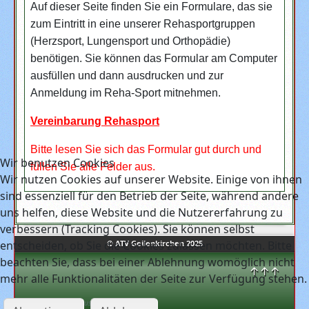
Auf dieser Seite finden Sie ein Formulare, das sie
zum Eintritt in eine unserer Rehasportgruppen
(Herzsport, Lungensport und Orthopädie)
benötigen. Sie können das Formular am Computer
ausfüllen und dann ausdrucken und zur
Anmeldung im Reha-Sport mitnehmen.
Vereinbarung Rehasport
Bitte lesen Sie sich das Formular gut durch und
Wir benutzen Cookies
füllen Sie alle Felder aus.
Wir nutzen Cookies auf unserer Website. Einige von ihnen
sind essenziell für den Betrieb der Seite, während andere
uns helfen, diese Website und die Nutzererfahrung zu
verbessern (Tracking Cookies). Sie können selbst
entscheiden, ob Sie die Cookies zulassen möchten. Bitte
© ATV Geilenkirchen 2025
beachten Sie, dass bei einer Ablehnung womöglich nicht
↑↑↑
mehr alle Funktionalitäten der Seite zur Verfügung stehen.
Sonntag, 09. August 2026