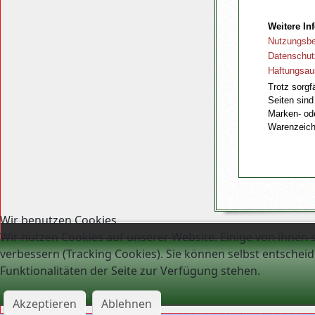
Weitere In
Nutzungsb
Datenschut
Haftungsa
Trotz sorgfä
Seiten sind
Marken- ode
Warenzeiche
Wir benutzen Cookies
Wir nutzen Cookies auf unserer Website. Einige von ihnen s
verbessern (Tracking Cookies). Sie können selbst entscheid
Funktionalitäten der Seite zur Verfügung stehen.
Samstag, 08. August 2026
Akzeptieren
Ablehnen