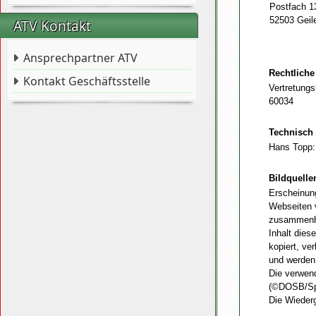
Postfach 1
52503 Geil
ATV Kontakt
Ansprechpartner ATV
Rechtlich
Kontakt Geschäftsstelle
Vertretungs
60034
Technisch 
Hans Topp
Bildquelle
Erscheinung
Webseiten v
zusammenhä
Inhalt dies
kopiert, ve
und werden
Die verwen
(©DOSB/Spor
Die Wieder