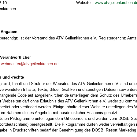
Website:
www.atvgeilenkirchen.d
3 10
enkirchen
e Angaben
berechtigt: ist der Vorstand des ATV Geilenkirchen e.V. Registergericht: A
Verantwortlicher
:
webmaster@atvgeilenkirchen.de
n und -rechte
sbild, Inhalt und Struktur der Websites des ATV Geilenkirchen e.V. sind urhe
erwendeten Inhalte, Texte, Bilder, Grafiken und sonstigen Dateien sowie de
ngende Code auf atvgeilenkirchen.de unterliegen dem Schutz des Urheberre
er Webseiten darf ohne Erlaubnis des ATV Geilenkirchen e.V. weder zu komm
rbreitet oder verändert werden. Einige Inhalte dieser Website unterliegen des
 im Rahmen dieses Angebots mit ausdrücklicher Erlaubnis genutzt.
deten Piktogramme unterliegen dem Urheberrecht und wurden vom DOSB Spo
tdeutschland) bereitgestellt. Die Piktogramme dürfen weder vervielfältigen 
gabe in Druckschriften bedarf der Genehmigung des DOSB, Resort Marketing 