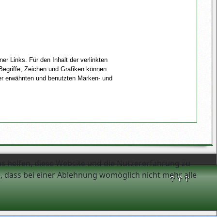
ner Links. Für den Inhalt der verlinkten
 Begriffe, Zeichen und Grafiken können
ler erwähnten und benutzten Marken- und
ns helfen, diese Website und die Nutzererfahrung zu
e, dass bei einer Ablehnung womöglich nicht mehr alle
↑↑↑