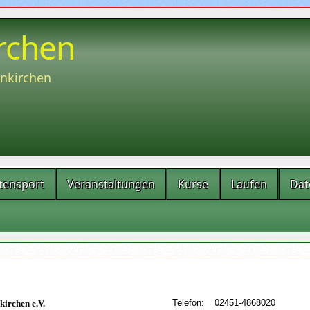
rchen
enkirchen
tensport
Veranstaltungen
Kurse
Laufen
Dat
Telefon:
02451-4868020
irchen e.V.