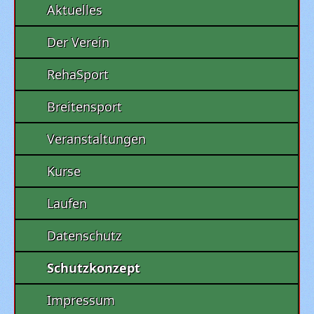
Aktuelles
Der Verein
RehaSport
Breitensport
Veranstaltungen
Kurse
Laufen
Datenschutz
Schutzkonzept
Impressum