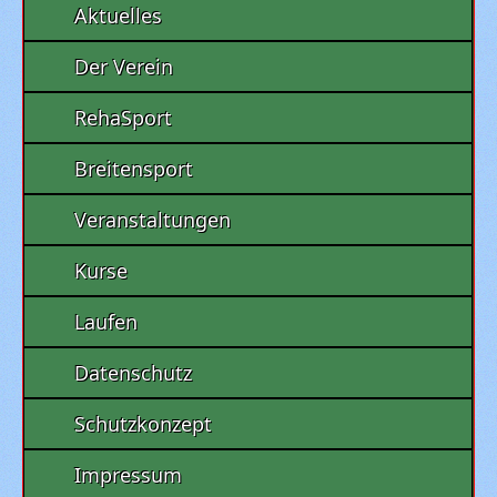
Aktuelles
Der Verein
RehaSport
Breitensport
Veranstaltungen
Kurse
Laufen
Datenschutz
Schutzkonzept
Impressum