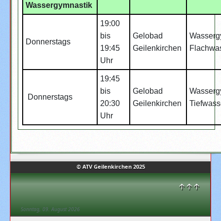
Wassergymnastik
19:00
bis
Gelobad
Wasserg
Donnerstags
19:45
Geilenkirchen
Flachwa
Uhr
19:45
bis
Gelobad
Wasserg
Donnerstags
20:30
Geilenkirchen
Tiefwass
Uhr
© ATV Geilenkirchen 2025
↑↑↑
Sonntag, 09. August 2026