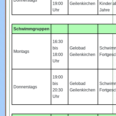
Donnerstags
19:00
Geilenkirchen
Kinder a
Uhr
Jahre
Schwimmgruppen
16:30
bis
Gelobad
Schwim
Montags
18:00
Geilenkirchen
Fortgesc
Uhr
19:00
bis
Gelobad
Schwim
Donnerstags
20:30
Geilenkirchen
Fortgesc
Uhr