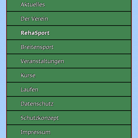
Aktuelles
Der Verein
RehaSport
Breitensport
Veranstaltungen
Kurse
Laufen
Datenschutz
Schutzkonzept
Impressum