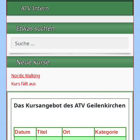
ATV Intern
Etwas suchen
Suchen
Neue Kurse
Nordic Walking
Kurs fällt aus
Das Kursangebot des ATV Geilenkirchen
Datum
Titel
Ort
Kategorie