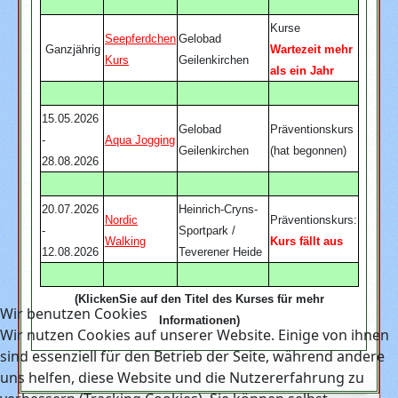
Kurse
Seepferdchen
Gelobad
Ganzjährig
Wartezeit mehr
Kurs
Geilenkirchen
als ein Jahr
15.05.2026
Gelobad
Präventionskurs
-
Aqua Jogging
Geilenkirchen
(hat begonnen)
28.08.2026
20.07.2026
Heinrich-Cryns-
Nordic
Präventionskurs:
-
Sportpark /
Walking
Kurs fällt aus
12.08.2026
Teverener Heide
(KlickenSie auf den Titel des Kurses für mehr
Wir benutzen Cookies
Informationen)
Wir nutzen Cookies auf unserer Website. Einige von ihnen
sind essenziell für den Betrieb der Seite, während andere
uns helfen, diese Website und die Nutzererfahrung zu