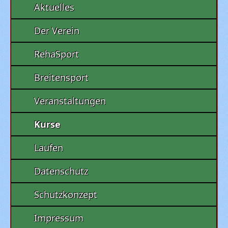
Aktuelles
Der Verein
RehaSport
Breitensport
Veranstaltungen
Kurse
Laufen
Datenschutz
Schutzkonzept
Impressum