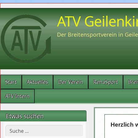
ATV Geilenki
Der Breitensportverein in Geil
Start
Aktuelles
Der Verein
RehaSport
Brei
ATV Intern
Etwas suchen
Herzlich
Suchen