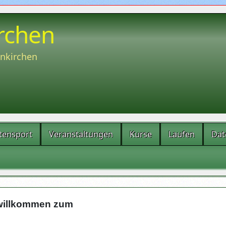
rchen
enkirchen
tensport
Veranstaltungen
Kurse
Laufen
Dat
 willkommen zum