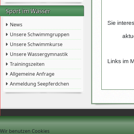
ATV Sp
Sport im Wasser
Sie intere
News
Unsere Schwimmgruppen
aktuel
Unsere Schwimmkurse
Unsere Wassergymnastik
Links im M
Trainingszeiten
Allgemeine Anfrage
rund um
Anmeldung Seepferdchen
Wir benutzen Cookies