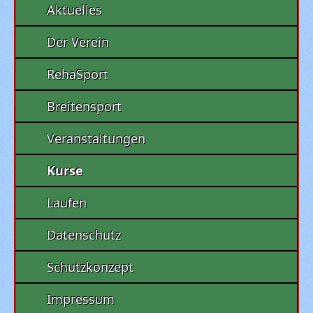
Aktuelles
Der Verein
RehaSport
Breitensport
Veranstaltungen
Kurse
Laufen
Datenschutz
Schutzkonzept
Impressum