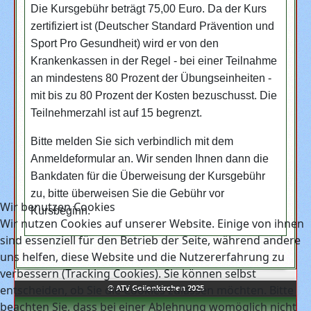
Die Kursgebühr beträgt 75,00 Euro. Da der Kurs
zertifiziert ist (Deutscher Standard Prävention und
Sport Pro Gesundheit) wird er von den
Krankenkassen in der Regel - bei einer Teilnahme
an mindestens 80 Prozent der Übungseinheiten -
mit bis zu 80 Prozent der Kosten bezuschusst. Die
Teilnehmerzahl ist auf 15 begrenzt.
Bitte melden Sie sich verbindlich mit dem
Anmeldeformular an. Wir senden Ihnen dann die
Bankdaten für die Überweisung der Kursgebühr
zu, bitte überweisen Sie die Gebühr vor
Wir benutzen Cookies
Kursbeginn.
Wir nutzen Cookies auf unserer Website. Einige von ihnen
sind essenziell für den Betrieb der Seite, während andere
uns helfen, diese Website und die Nutzererfahrung zu
verbessern (Tracking Cookies). Sie können selbst
entscheiden, ob Sie die Cookies zulassen möchten. Bitte
© ATV Geilenkirchen 2025
beachten Sie, dass bei einer Ablehnung womöglich nicht