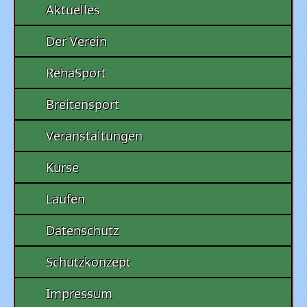
Aktuelles
Der Verein
RehaSport
Breitensport
Veranstaltungen
Kurse
Laufen
Datenschutz
Schutzkonzept
Impressum